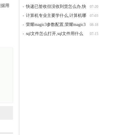
根据用
算方法,网站权重怎么提高
快递已签收但没收到货怎么办,快
07-20
递没收到却显示已签收怎么办?
计算机专业主要学什么,计算机哪
07-03
个专业最吃香
荣耀magic3参数配置,荣耀magic3
08-18
和magic4的区别哪个好
sql文件怎么打开,sql文件用什么
07-15
软件打开