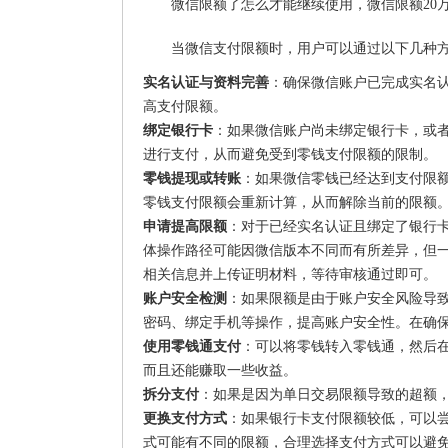
微信限额了怎么才能继续使用，微信限额20
当微信支付限额时，用户可以通过以下几种
实名认证与资料完善
：确保微信账户已完成实名
高支付限额。
绑定银行卡
：如果微信账户尚未绑定银行卡，或
进行支付，从而避免受到零钱支付限额的限制。
零钱提现或转账
：如果微信零钱已经达到支付限
零钱支付限额会重新计算，从而解除当前的限额
申请提高限额
：对于已经实名认证且绑定了银行
体操作路径可能因微信版本不同而有所差异，但一般
相关信息并上传证明材料，等待审核通过即可。
账户安全检测
：如果限额是由于账户安全风险导
密码、绑定手机等操作，提高账户安全性。在确
使用零钱通支付
：可以将零钱转入零钱通，然后
而且还能赚取一些收益。
拆分支付
：如果是因为单日交易限额导致的超额
更换支付方式
：如果银行卡支付限额较低，可以
式可能有不同的限额，合理选择支付方式可以避