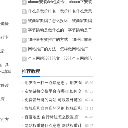
限额20万了怎么才能继续使用
ubuntu安装deb包命令，ubuntu下安装
4
deb包命令
什么是竞价排名，竞价排名什么意思
5
被商家欺骗了怎么投诉，被商家欺骗
6
还能提
了怎么投诉商家
字节跳动是做什么的，字节跳动是干
7
银行卡
嘛的
18种最有效推广的方式，18种目前最
8
有效的推广方式
网站推广的方法，怎样做网站推广
9
账后，
个人网站设计论文，设计个人网站论
10
额。具
文
推荐教程
示填写
朋友圈一杠一点啥意思， 朋友圈
05-30
时修改
一杠一点一杠
友情链接交换平台有哪些,如何交
07-05
保障，
换友情链接有哪些渠道
免费发外链的网站,可以发外链的
07-04
论坛,外链发布平台有哪些
旗舰店和自营店的区别,旗舰店和
11-14
自营店哪个好
百度地图 自行标注怎么设置,百
07-20
支付方
度地图如何添加位置标记
网站权重是什么意思,网站权重计
06-27